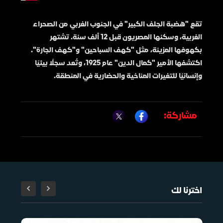
تقع "هضبة الجلف الكبير" في الجنوب الغربي من الصحراء
الغربية، وسكنها المصريون قبل 12 ألف سنة. تشتهر
بكهوفها المزينة، مثل "كهف السباحين" و"كهف الجارة".
اكتشفها الأمير "كمال الدين" عام 1925، وتُعد سجلًا بيئيًا
وإنسانيًا للتغيرات المناخية والحضارية في المنطقة.
مشاركة:
اخترنا لك