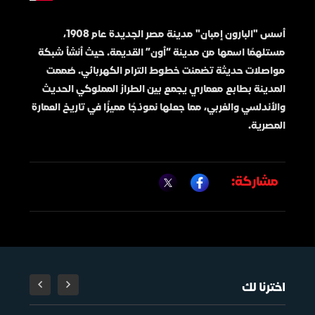
أسس "البارون إمبان" مدينة مصر الجديدة عام 1908،
مستلهمًا اسمها من مدينة “أون” القديمة. حيث أنشأ شبكة
مواصلات حديثة تضمنت خطوط الترام الكهربائي. صُممت
المدينة بطابع معماري يجمع بين الطراز المملوكي الحديث
والأندلسي والغربي، مما جعلها نموذجًا مميزًا في تاريخ العمارة
المصرية.
مشاركة:
اخترنا لك