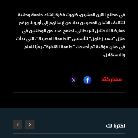
في مطلع القرن العشرين، ظهرت فكرة إنشاء جامعة وطنية
لتثقيف الشبان المصريين بدلاً من إرسالهم إلى أوروبا. ورغم
معارضة الاحتلال البريطاني، اجتمع عدد من الوطنيين في
منزل "سعد زغلول" لتأسيس “الجامعة المصرية”، التي بدأت
في مبانٍ مؤقتة ثم أصبحت “جامعة القاهرة”، رمزًا للعلم
والاستقلال.
مشاركة:
اخترنا لك